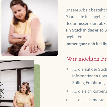
Unsere Arbeit besteht 
Paare, alle frischgebac
Bedürfnissen dort abzu
ein Stück in dieser so 
begleiten.
Immer ganz nah bei Ih
Wir möchten Fra
…, die auf der Suc
Informationen übe
Stillen, Ernährung,
…, die sich körperl
…, die sich mental