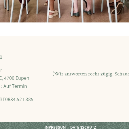
n
r
(Wir antworten recht zügig. Schau
 E, 4700 Eupen
 : Auf Termin
BE0834.521.385
IMPRESSUM
DATENSCHUTZ