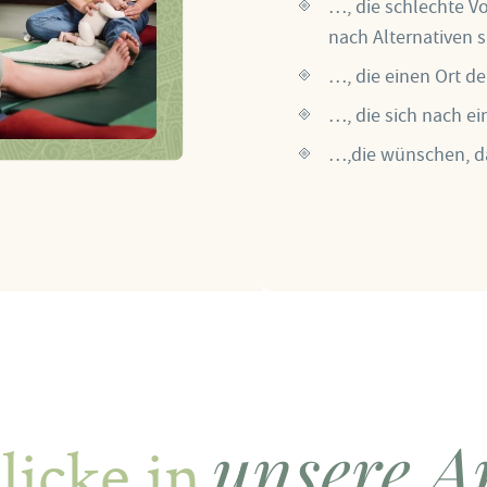
…, die schlechte V
nach Alternativen 
…, die einen Ort 
…, die sich nach e
…,die wünschen, d
Wir freuen
unsere A
licke in