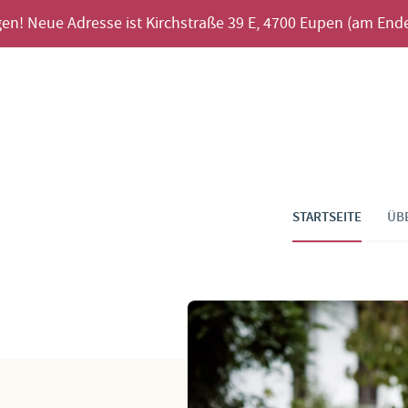
en! Neue Adresse ist Kirchstraße 39 E, 4700 Eupen (am Ende
STARTSEITE
ÜB