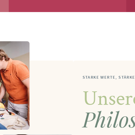
STARKE WERTE, STÄRK
Unse
Philo