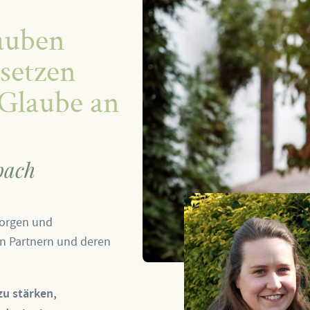
auben
rsetzen
r Glaube an
bach
Sorgen und
en Partnern und deren
zu stärken,